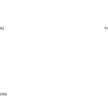
絞り込む
K)
T
ON)