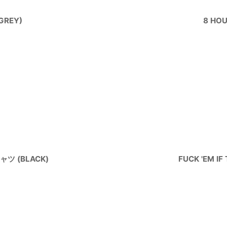
GREY)
8 HO
シャツ (BLACK)
FUCK 'EM I