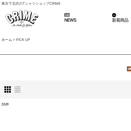
東京下北沢のTシャツショップCRIME
NEWS
新着商品
ホーム
>
PICK UP
55
件
表示数
: