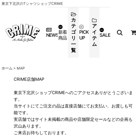
東京下北沢のTシャツショップCRIME
カ
テ
ア
ゴ
イ
新着
PICK
NEWS
SALE
商品
リ
UP
テ
一
ム
覧
ホーム
>
MAP
CRIME店舗MAP
東京下北沢ショップCRIMEへのごアクセスありがとうございま
す。
当サイトにてご注文の品は直接店舗にてお支払い、お渡しも可
能です。
実店舗ではサイト未掲載の商品や店舗限定セールなどの企画も
沢山あります。
ご来店お待ちしております。