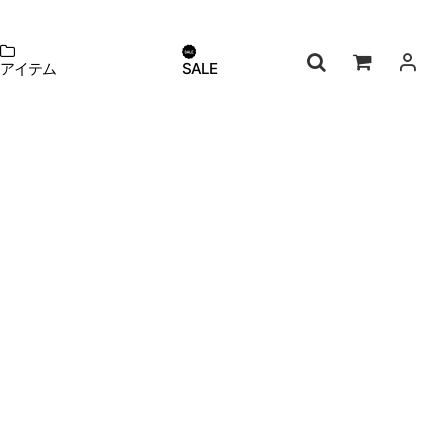
アイテム
SALE