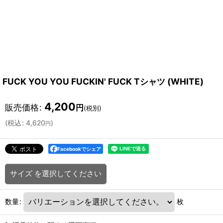
FUCK YOU YOU FUCKIN' FUCK Tシャツ (WHITE)
4,200
販売価格
:
円
(税別)
(
税込
:
4,620
)
円
Facebookでシェア
サイズ
を選択してください
数量
:
枚