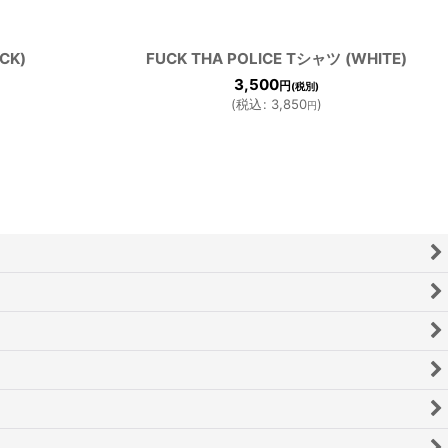
CK)
FUCK THA POLICE Tシャツ (WHITE)
3,500
円
(税別)
(
税込
:
3,850
)
円