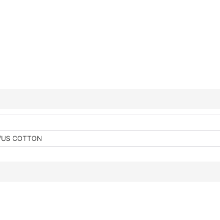
/US COTTON