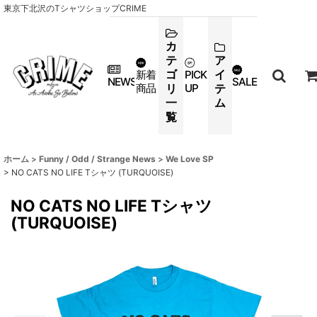
東京下北沢のTシャツショップCRIME
カ
テ
ア
ゴ
イ
新着
PICK
NEWS
SALE
商品
リ
UP
テ
一
ム
覧
ホーム
>
Funny / Odd / Strange News
>
We Love SP
>
NO CATS NO LIFE Tシャツ (TURQUOISE)
NO CATS NO LIFE Tシャツ
(TURQUOISE)