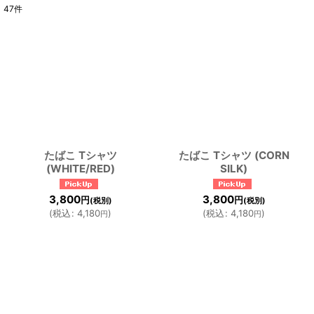
47
件
表示数
:
並び順
:
絞り込む
たばこ Tシャツ
たばこ Tシャツ (CORN
(WHITE/RED)
SILK)
3,800
3,800
円
円
(税別)
(税別)
(
税込
:
4,180
)
(
税込
:
4,180
)
円
円