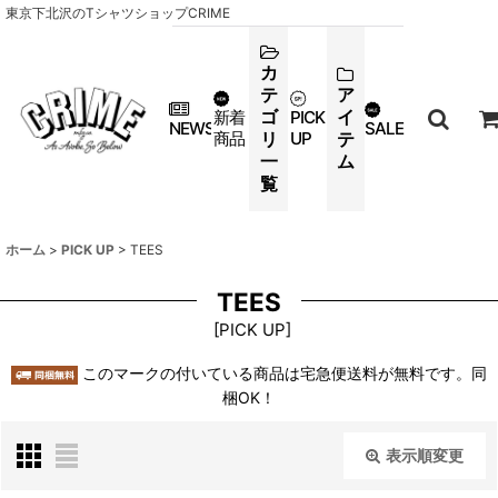
東京下北沢のTシャツショップCRIME
カ
テ
ア
ゴ
イ
新着
PICK
NEWS
SALE
商品
リ
UP
テ
一
ム
覧
ホーム
>
PICK UP
>
TEES
TEES
[
PICK UP
]
このマークの付いている商品は宅急便送料が無料です。同
梱OK！
表示順変更
閉じる