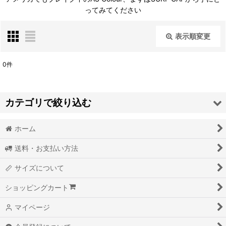
ってみてください
表示順変更
閉じる
0
件
表示数
:
カテゴリで絞り込む
並び順
:
ホーム
BRAND - ブランド- (全商品)
絞り込む
送料・お支払い方法
ANVIL
サイズについて
AS COLOUR
ショッピングカート
BAYSIDE
マイページ
BETTY BOOBARELLA