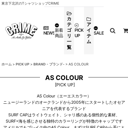
東京下北沢のTシャツショップCRIME
カ
テ
ア
ゴ
イ
新着
PICK
NEWS
SALE
商品
リ
UP
テ
一
ム
覧
ホーム
>
PICK UP
>
BRAND - ブランド-
>
AS COLOUR
AS COLOUR
[
PICK UP
]
AS Colour（エーエスカラー）
ニュージーランドのオークランドから2005年にスタートしたオセア
ニアを代表するブランド
SURF CAPはライトウェイト、シャリ感のある個性的な素材、
SURF=海を感じさせる独特のカラーリングが特徴のキャップです
アメリカでもブレイク中のAS Colour、まずはSURF CAPから手にと