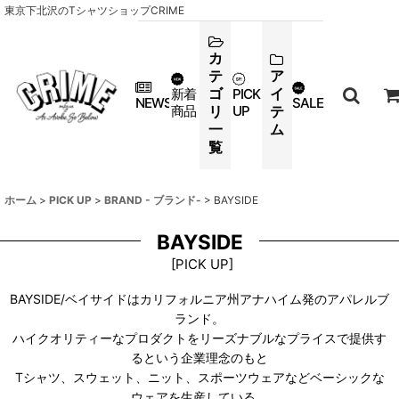
東京下北沢のTシャツショップCRIME
カ
テ
ア
ゴ
イ
新着
PICK
NEWS
SALE
商品
リ
UP
テ
一
ム
覧
ホーム
>
PICK UP
>
BRAND - ブランド-
>
BAYSIDE
BAYSIDE
[
PICK UP
]
BAYSIDE/ベイサイドはカリフォルニア州アナハイム発のアパレルブ
ランド。
ハイクオリティーなプロダクトをリーズナブルなプライスで提供す
るという企業理念のもと
Tシャツ、スウェット、ニット、スポーツウェアなどベーシックな
ウェアを生産している。