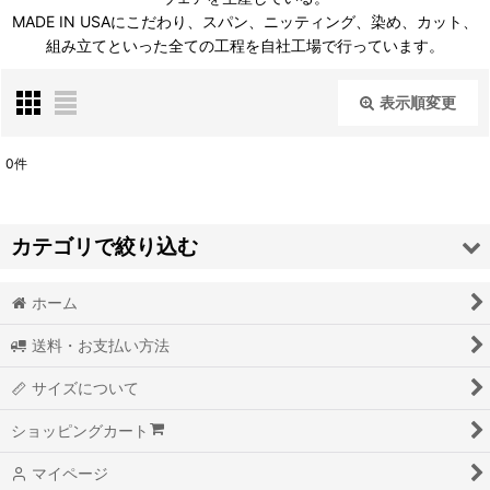
MADE IN USAにこだわり、スパン、ニッティング、染め、カット、
組み立てといった全ての工程を自社工場で行っています。
表示順変更
閉じる
0
件
表示数
:
カテゴリで絞り込む
並び順
:
ホーム
BRAND - ブランド- (全商品)
絞り込む
送料・お支払い方法
ANVIL
サイズについて
AS COLOUR
ショッピングカート
BAYSIDE
マイページ