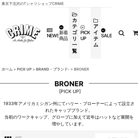
東京下北沢のTシャツショップCRIME
カ
テ
ア
ゴ
イ
新着
PICK
NEWS
SALE
商品
リ
UP
テ
一
ム
覧
ホーム
>
PICK UP
>
BRAND - ブランド-
>
BRONER
BRONER
[
PICK UP
]
1933年アメリカミシガン州にてハリー・ブローナーによって設立さ
れたキャップブランド。
当初のワークキャップ、グローブに加えて近年はハットなど展開を
増やしています。