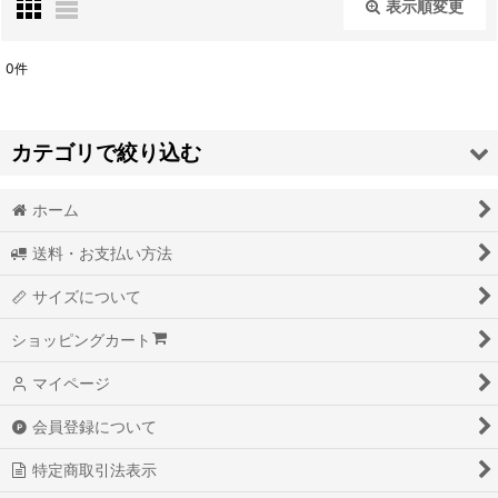
表示順変更
閉じる
0
件
表示数
:
カテゴリで絞り込む
並び順
:
ホーム
BRAND - ブランド- (全商品)
絞り込む
送料・お支払い方法
ANVIL
サイズについて
AS COLOUR
ショッピングカート
BAYSIDE
マイページ
BETTY BOOBARELLA
会員登録について
BRIXTON
特定商取引法表示