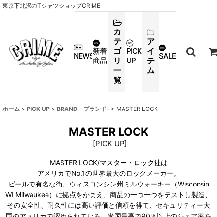
東京下北沢のTシャツショップCRIME
カ
テ
ア
ゴ
イ
新着
PICK
NEWS
SALE
商品
リ
UP
テ
一
ム
覧
ホーム
>
PICK UP
>
BRAND - ブランド-
>
MASTER LOCK
MASTER LOCK
[
PICK UP
]
MASTER LOCK/マスター・ロック社は
アメリカでNo.1の世界最大のロックメーカー。
ビールで有名な街、ウィスコンシン州ミルウォーキー（Wisconsin
WI Milwaukee）に拠点をかまえ、商品の一つ一つをテストし製造、
その安全性、耐久性には高い評価と信頼を得て、セキュリティー大
国のアメリカで認められている、米国最高で90％以上のシェア率を