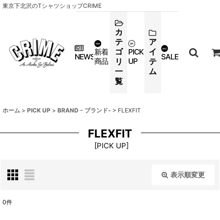
東京下北沢のTシャツショップCRIME
カ
テ
ア
ゴ
イ
新着
PICK
NEWS
SALE
商品
リ
UP
テ
一
ム
覧
ホーム
>
PICK UP
>
BRAND - ブランド-
>
FLEXFIT
FLEXFIT
[
PICK UP
]
表示順変更
閉じる
0
件
表示数
: