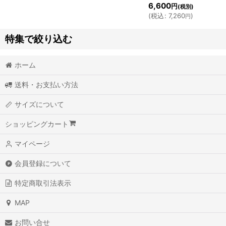
6,600
円
(税別)
(
税込
:
7,260
)
円
特集で絞り込む
ホーム
TEES
送料・お支払い方法
LONG SLEEVE TEES
サイズについて
SWEATS
ショッピングカート
BABY / KIDS
マイページ
HEADWEAR
会員登録について
TOPS
特定商取引法表示
PANTS
MAP
ACCESSORY
お問い合せ