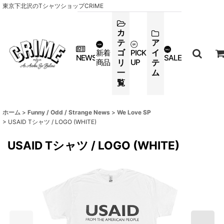
東京下北沢のTシャツショップCRIME
カ
テ
ア
ゴ
イ
新着
PICK
NEWS
SALE
商品
リ
UP
テ
一
ム
覧
ホーム
>
Funny / Odd / Strange News
>
We Love SP
>
USAID Tシャツ / LOGO (WHITE)
USAID Tシャツ / LOGO (WHITE)