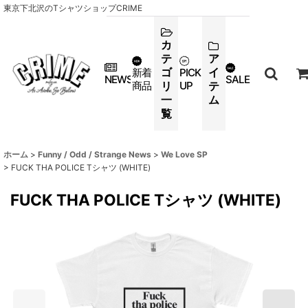
東京下北沢のTシャツショップCRIME
カ
テ
ア
ゴ
イ
新着
PICK
NEWS
SALE
商品
リ
UP
テ
一
ム
覧
ホーム
>
Funny / Odd / Strange News
>
We Love SP
>
FUCK THA POLICE Tシャツ (WHITE)
FUCK THA POLICE Tシャツ (WHITE)