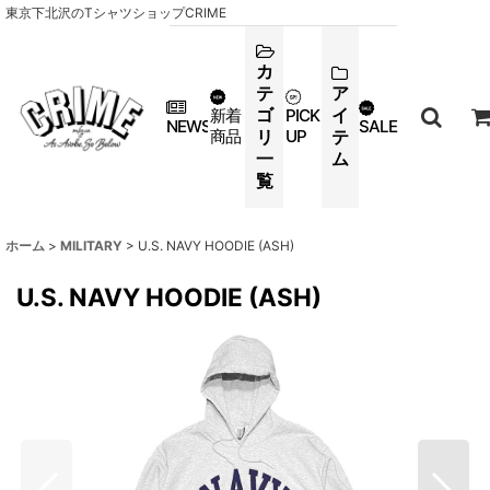
東京下北沢のTシャツショップCRIME
カ
テ
ア
ゴ
イ
新着
PICK
NEWS
SALE
商品
リ
UP
テ
一
ム
覧
ホーム
>
MILITARY
>
U.S. NAVY HOODIE (ASH)
U.S. NAVY HOODIE (ASH)