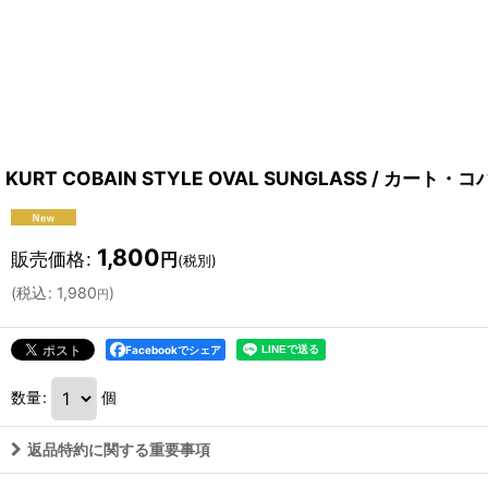
KURT COBAIN STYLE OVAL SUNGLASS / カー
1,800
販売価格
:
円
(税別)
(
税込
:
1,980
)
円
Facebookでシェア
数量
:
個
返品特約に関する重要事項