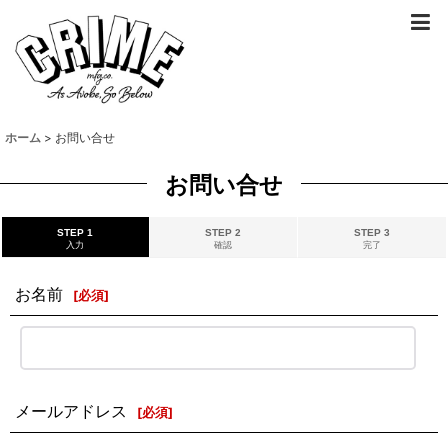
ホーム
>
お問い合せ
お問い合せ
STEP 1
STEP 2
STEP 3
入力
確認
完了
お名前
[
必須
]
メールアドレス
[
必須
]