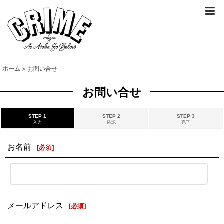
ホーム
>
お問い合せ
お問い合せ
STEP 1
STEP 2
STEP 3
入力
確認
完了
お名前
[
必須
]
メールアドレス
[
必須
]